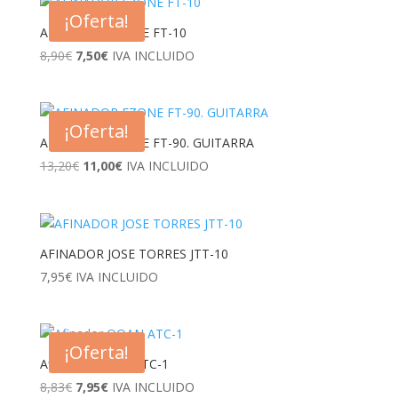
¡Oferta!
AFINADOR FZONE FT-10
El
El
8,90
€
7,50
€
IVA INCLUIDO
precio
precio
original
actual
era:
es:
¡Oferta!
8,90€.
7,50€.
AFINADOR FZONE FT-90. GUITARRA
El
El
13,20
€
11,00
€
IVA INCLUIDO
precio
precio
original
actual
era:
es:
13,20€.
11,00€.
AFINADOR JOSE TORRES JTT-10
7,95
€
IVA INCLUIDO
¡Oferta!
Afinador OQAN ATC-1
El
El
8,83
€
7,95
€
IVA INCLUIDO