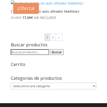
¡Oferta!
Cejilla de metal con auto afinador Marktinez
El
El
21,00
€
17,00
€
IVA INCLUIDO
precio
precio
original
actual
era:
es:
1
2
→
21,00€.
17,00€.
Buscar productos
Buscar
Buscar
por:
Carrito
Categorías de productos