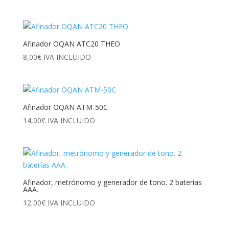
precio
precio
original
actual
era:
es:
8,83€.
7,95€.
Afinador OQAN ATC20 THEO
8,00
€
IVA INCLUIDO
Afinador OQAN ATM-50C
14,00
€
IVA INCLUIDO
Afinador, metrónomo y generador de tono. 2 baterías
AAA.
12,00
€
IVA INCLUIDO