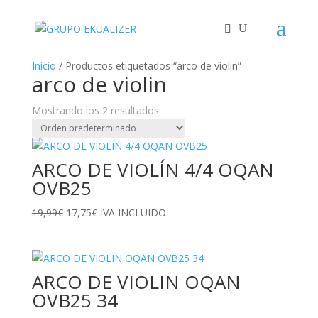
"
¡Oferta!
Inicio
/ Productos etiquetados “arco de violin”
arco de violin
Mostrando los 2 resultados
ARCO DE VIOLÍN 4/4 OQAN
OVB25
El
El
19,99
€
17,75
€
IVA INCLUIDO
precio
precio
original
actual
era:
es:
ARCO DE VIOLIN OQAN
19,99€.
17,75€.
OVB25 34