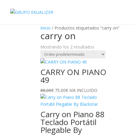
"
¡Oferta!
¡Oferta!
Inicio
/ Productos etiquetados “carry on”
carry on
Mostrando los 2 resultados
CARRY ON PIANO
49
El
El
88,00
€
75,00
€
IVA INCLUIDO
precio
precio
original
actual
era:
es:
Carry on Piano 88
88,00€.
75,00€.
Teclado Portátil
Plegable By