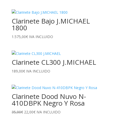
precio
precio
original
actual
era:
es:
Clarinete Bajo J.MICHAEL
149,00€.
119,00€.
1800
1.575,00
€
IVA INCLUIDO
Clarinete CL300 J.MICHAEL
189,00
€
IVA INCLUIDO
Clarinete Dood Nuvo N-
410DBPK Negro Y Rosa
El
El
35,00
€
22,00
€
IVA INCLUIDO