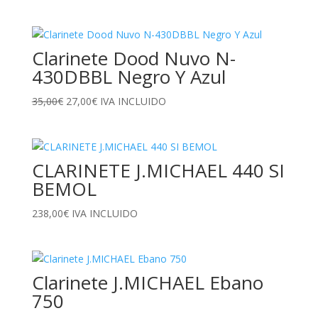
precio
precio
original
actual
era:
es:
Clarinete Dood Nuvo N-
35,00€.
22,00€.
430DBBL Negro Y Azul
El
El
35,00
€
27,00
€
IVA INCLUIDO
precio
precio
original
actual
era:
es:
CLARINETE J.MICHAEL 440 SI
35,00€.
27,00€.
BEMOL
238,00
€
IVA INCLUIDO
Clarinete J.MICHAEL Ebano
750