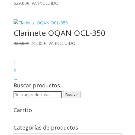
629,00
€
IVA INCLUIDO
Clarinete OQAN OCL-350
El
El
322,00
€
242,00
€
IVA INCLUIDO
precio
precio
original
actual
1
era:
es:
322,00€.
242,00€.
2
→
Buscar productos
Buscar
Buscar
por:
Carrito
Categorías de productos