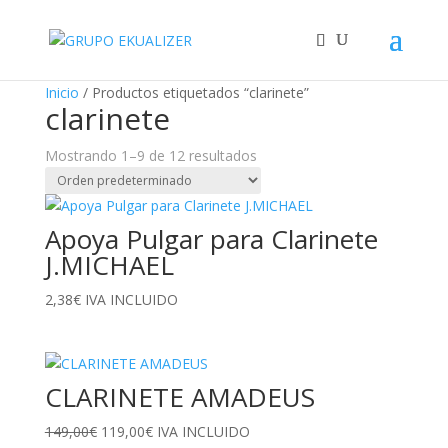
"
¡Oferta!
¡Oferta!
¡Oferta!
¡Oferta!
Inicio
/ Productos etiquetados “clarinete”
clarinete
Mostrando 1–9 de 12 resultados
Apoya Pulgar para Clarinete
J.MICHAEL
2,38
€
IVA INCLUIDO
CLARINETE AMADEUS
El
El
149,00
€
119,00
€
IVA INCLUIDO