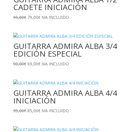
CADETE INICIACIÓN
El
El
95,00
€
79,00
€
IVA INCLUIDO
precio
precio
original
actual
era:
es:
GUITARRA ADMIRA ALBA 3/4
95,00€.
79,00€.
EDICIÓN ESPECIAL
El
El
90,00
€
69,00
€
IVA INCLUIDO
precio
precio
original
actual
era:
es:
GUITARRA ADMIRA ALBA 4/4
90,00€.
69,00€.
INICIACIÓN
El
El
99,00
€
85,00
€
IVA INCLUIDO
precio
precio
original
actual
era:
es: