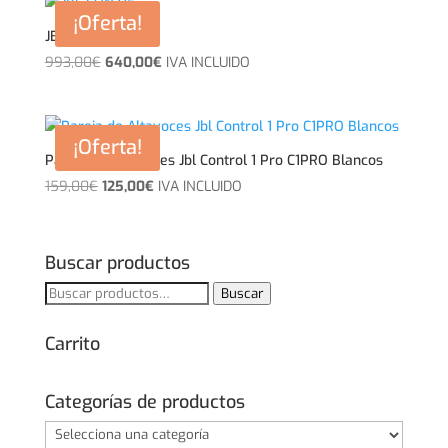
era:
es:
¡Oferta!
159,00€.
125,00€.
JBL EON715
El
El
993,00
€
640,00
€
IVA INCLUIDO
precio
precio
original
actual
era:
es:
¡Oferta!
993,00€.
640,00€.
Pareja de Altavoces Jbl Control 1 Pro C1PRO Blancos
El
El
159,00
€
125,00
€
IVA INCLUIDO
precio
precio
original
actual
era:
es:
Buscar productos
159,00€.
125,00€.
Buscar
Buscar
por:
Carrito
Categorías de productos