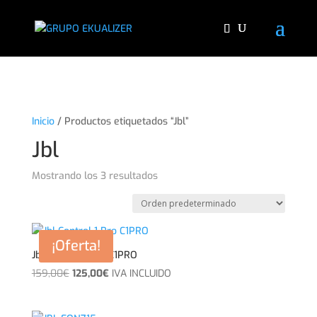
"
Inicio
/ Productos etiquetados “Jbl”
Jbl
Mostrando los 3 resultados
¡Oferta!
Jbl Control 1 Pro C1PRO
El
El
159,00
€
125,00
€
IVA INCLUIDO
precio
precio
original
actual