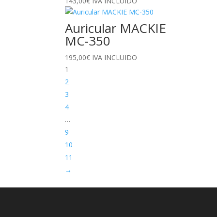
143,00
€
IVA INCLUIDO
Auricular MACKIE
MC-350
195,00
€
IVA INCLUIDO
1
2
3
4
…
9
10
11
→