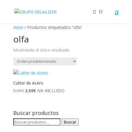
"
¡Oferta!
Inicio
/ Productos etiquetados “olfa”
olfa
Mostrando el único resultado
Cutter de Acero
El
El
5,00
€
3,50
€
IVA INCLUIDO
precio
precio
original
actual
era:
es:
Buscar productos
5,00€.
3,50€.
Buscar
Buscar
por: