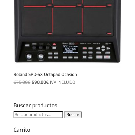
Roland SPD-SX Octapad Ocasion
El
El
675,00
€
590,00
€
IVA INCLUIDO
precio
precio
original
actual
era:
es:
Buscar productos
675,00€.
590,00€.
Buscar
Buscar
por:
Carrito