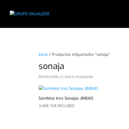
"
Inicio
/ Productos etiquetados “sonaja”
sonaja
Mostrando el único resultado
Sambina tres Sonajas JINBAO
3,46
€
IVA INCLUIDO