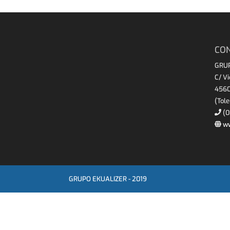
CO
GRU
C/ V
4560
(Tol
(0
ww
GRUPO EKUALIZER - 2019