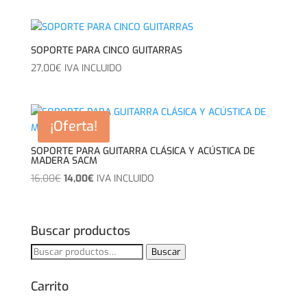
SOPORTE PARA CINCO GUITARRAS
27,00
€
IVA INCLUIDO
¡Oferta!
SOPORTE PARA GUITARRA CLÁSICA Y ACÚSTICA DE
MADERA SACM
El
El
16,00
€
14,00
€
IVA INCLUIDO
precio
precio
original
actual
era:
es:
Buscar productos
16,00€.
14,00€.
Buscar
Buscar
por:
Carrito