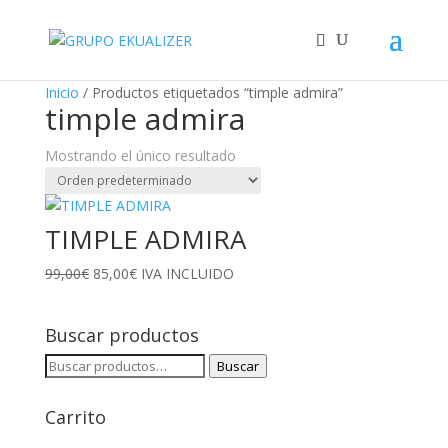
"
¡Oferta!
Inicio
/ Productos etiquetados “timple admira”
timple admira
Mostrando el único resultado
TIMPLE ADMIRA
El
El
99,00
€
85,00
€
IVA INCLUIDO
precio
precio
original
actual
Buscar productos
era:
es:
99,00€.
85,00€.
Buscar
Buscar
por:
Carrito