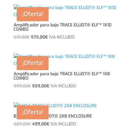
original
actual
era:
es:
¡Oferta!
299,00€.
259,00€.
Amplificador para bajo TRACE ELLIOT® ELF™ 1X10
COMBO
El
El
619,00
€
575,00
€
IVA INCLUIDO
precio
precio
original
actual
era:
es:
¡Oferta!
619,00€.
575,00€.
Amplificador para bajo TRACE ELLIOT® ELF™ 1X8
COMBO
El
El
599,00
€
559,00
€
IVA INCLUIDO
precio
precio
original
actual
era:
es:
¡Oferta!
599,00€.
559,00€.
BAFLE TRACE ELLIOT® 2X8 ENCLOSURE
El
El
589,00
€
499,00
€
IVA INCLUIDO
precio
precio