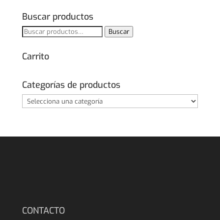
original
actual
era:
es:
Buscar productos
369,00€.
310,00€.
Buscar
Buscar
por:
Carrito
Categorías de productos
CONTACTO