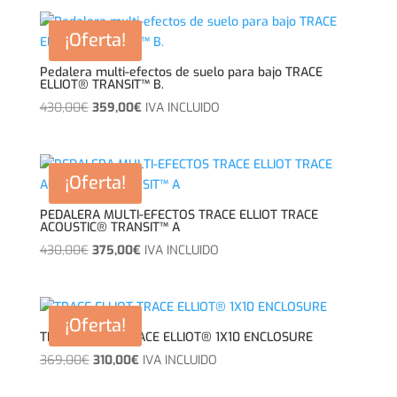
original
actual
era:
es:
¡Oferta!
589,00€.
499,00€.
Pedalera multi-efectos de suelo para bajo TRACE
ELLIOT® TRANSIT™ B.
El
El
430,00
€
359,00
€
IVA INCLUIDO
precio
precio
original
actual
era:
es:
¡Oferta!
430,00€.
359,00€.
PEDALERA MULTI-EFECTOS TRACE ELLIOT TRACE
ACOUSTIC® TRANSIT™ A
El
El
430,00
€
375,00
€
IVA INCLUIDO
precio
precio
original
actual
era:
es:
¡Oferta!
430,00€.
375,00€.
TRACE ELLIOT TRACE ELLIOT® 1X10 ENCLOSURE
El
El
369,00
€
310,00
€
IVA INCLUIDO
precio
precio