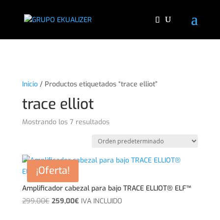
"
Inicio
/ Productos etiquetados “trace elliot”
trace elliot
Mostrando los 7 resultados
¡Oferta!
Amplificador cabezal para bajo TRACE ELLIOT® ELF™
El
El
299,00
€
259,00
€
IVA INCLUIDO
precio
precio