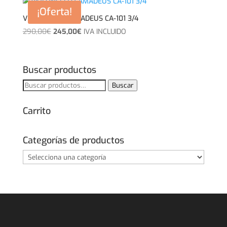
era:
es:
¡Oferta!
59,00€.
49,00€.
VIOLONCELLO AMADEUS CA-101 3/4
El
El
290,00
€
245,00
€
IVA INCLUIDO
precio
precio
original
actual
era:
es:
Buscar productos
290,00€.
245,00€.
Buscar
Buscar
por:
Carrito
Categorías de productos