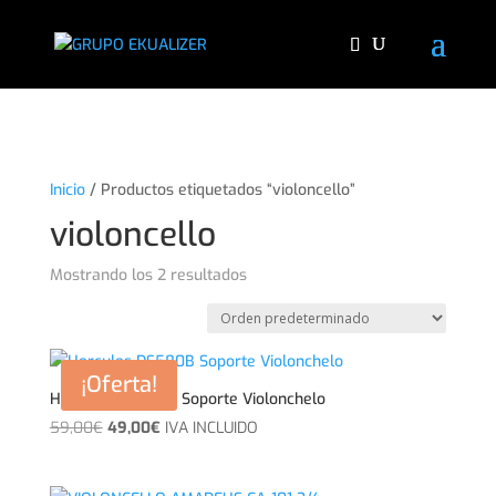
"
Inicio
/ Productos etiquetados “violoncello”
violoncello
Mostrando los 2 resultados
¡Oferta!
Hercules DS580B Soporte Violonchelo
El
El
59,00
€
49,00
€
IVA INCLUIDO
precio
precio
original
actual