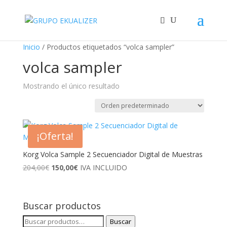
"
Inicio
/ Productos etiquetados “volca sampler”
volca sampler
Mostrando el único resultado
¡Oferta!
Korg Volca Sample 2 Secuenciador Digital de Muestras
El
El
204,00
€
150,00
€
IVA INCLUIDO
precio
precio
original
actual
era:
es:
Buscar productos
204,00€.
150,00€.
Buscar
Buscar