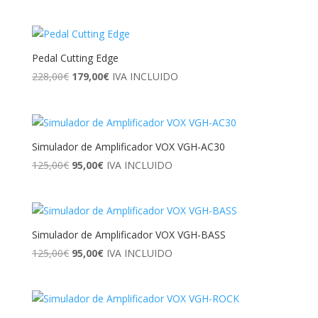
precio
precio
original
actual
era:
es:
2.539,00€.
1.900,00€.
Pedal Cutting Edge
El
El
228,00
€
179,00
€
IVA INCLUIDO
precio
precio
original
actual
era:
es:
228,00€.
179,00€.
Simulador de Amplificador VOX VGH-AC30
El
El
125,00
€
95,00
€
IVA INCLUIDO
precio
precio
original
actual
era:
es:
125,00€.
95,00€.
Simulador de Amplificador VOX VGH-BASS
El
El
125,00
€
95,00
€
IVA INCLUIDO
precio
precio
original
actual
era:
es:
125,00€.
95,00€.