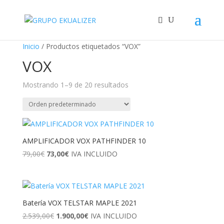
"
¡Oferta!
¡Oferta!
¡Oferta!
¡Oferta!
¡Oferta!
¡Oferta!
Inicio
/ Productos etiquetados “VOX”
VOX
Mostrando 1–9 de 20 resultados
AMPLIFICADOR VOX PATHFINDER 10
El
El
79,00
€
73,00
€
IVA INCLUIDO
precio
precio
original
actual
era:
es:
79,00€.
73,00€.
Batería VOX TELSTAR MAPLE 2021
El
El
2.539,00
€
1.900,00
€
IVA INCLUIDO