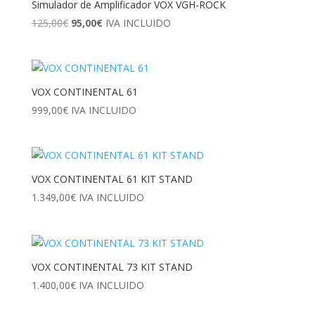
Simulador de Amplificador VOX VGH-ROCK
El
El
125,00
€
95,00
€
IVA INCLUIDO
precio
precio
original
actual
era:
es:
125,00€.
95,00€.
VOX CONTINENTAL 61
999,00
€
IVA INCLUIDO
VOX CONTINENTAL 61 KIT STAND
1.349,00
€
IVA INCLUIDO
VOX CONTINENTAL 73 KIT STAND
1.400,00
€
IVA INCLUIDO