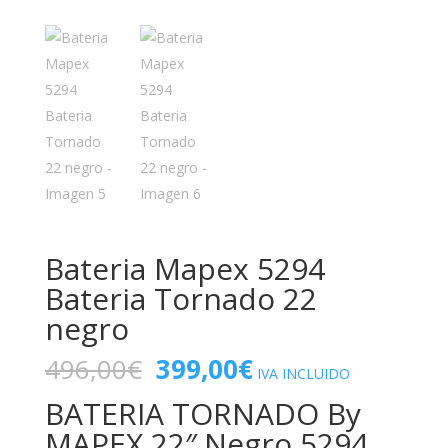
Bateria Mapex 5294
Bateria Tornado 22
negro
El
El
496,00
€
399,00
€
IVA INCLUIDO
precio
precio
BATERIA TORNADO By
original
actual
era:
es:
MAPEX 22″.Negro 5294.