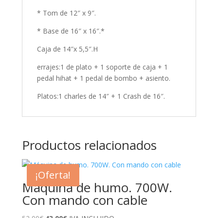
* Tom de 12″ x 9″.
* Base de 16″ x 16″.*
Caja de 14″x 5,5″.H
errajes:1 de plato + 1 soporte de caja + 1
pedal hihat + 1 pedal de bombo + asiento.
Platos:1 charles de 14″ + 1 Crash de 16″.
Productos relacionados
¡Oferta!
Máquina de humo. 700W.
Con mando con cable
El
El