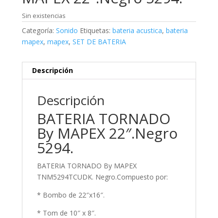
496,00€.
399,00€.
Sin existencias
Categoría:
Sonido
Etiquetas:
bateria acustica
,
bateria
mapex
,
mapex
,
SET DE BATERIA
Descripción
Descripción
BATERIA TORNADO
By MAPEX 22″.Negro
5294.
BATERIA TORNADO By MAPEX
TNM5294TCUDK. Negro.Compuesto por:
* Bombo de 22″x16″.
* Tom de 10″ x 8″.