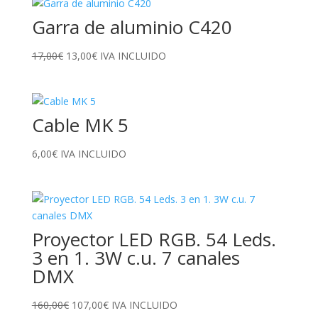
Garra de aluminio C420
El
El
17,00
€
13,00
€
IVA INCLUIDO
precio
precio
original
actual
era:
es:
Cable MK 5
17,00€.
13,00€.
6,00
€
IVA INCLUIDO
Proyector LED RGB. 54 Leds.
3 en 1. 3W c.u. 7 canales
DMX
El
El
160,00
€
107,00
€
IVA INCLUIDO