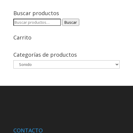
precio
precio
original
actual
Buscar productos
era:
es:
160,00€.
107,00€.
Buscar
Buscar
por:
Carrito
Categorías de productos
CONTACTO