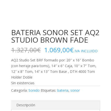
BATERIA SONOR SET AQ2
STUDIO BROWN FADE
El
El
1.327,00
€
1.069,00
€
IVA INCLUIDO
precio
precio
original
actual
AQ2 Studio Set BRF formado por: 20″ x 16″ Bombo
era:
es:
(con herraje para toms), 14″ x 6″ Caja, 10″ x 7″ Tom,
1.327,00€.
1.069,00€.
12″ x 8″ Tom, 14″ x 13″ Tom Base , DTH 4000 Tom
Holder Doble
Sin existencias
Categoría:
Sonido
Etiquetas:
bateria
,
sonor
Descripción