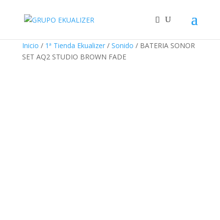
"
¡Oferta!
¡Oferta!
¡Oferta!
Inicio
/
1ª Tienda Ekualizer
/
Sonido
/ BATERIA SONOR
SET AQ2 STUDIO BROWN FADE