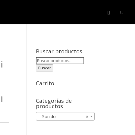
SERVICIOS
BLOG
CONTACTAR
LOGIN
Buscar productos
Buscar
i
por:
Buscar
Carrito
i
Categorías de
productos
Sonido
×