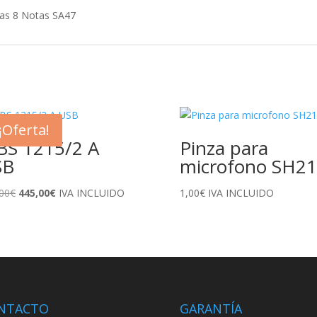
las 8 Notas SA47
¡Oferta!
S 1215/2 A
Pinza para
SB
microfono SH2
El
El
00
€
445,00
€
IVA INCLUIDO
1,00
€
IVA INCLUIDO
precio
precio
original
actual
era:
es:
505,00€.
445,00€.
NTACTO
GARANTÍA