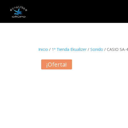
"
Inicio
/
1ª Tienda Ekualizer
/
Sonido
/ CASIO SA-4
¡Oferta!