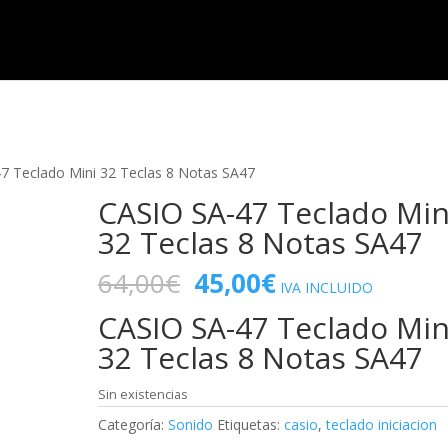
HOME
TIENDA
7 Teclado Mini 32 Teclas 8 Notas SA47
CASIO SA-47 Teclado Min
32 Teclas 8 Notas SA47
El
El
64,00
€
45,00
€
IVA INCLUIDO
precio
precio
CASIO SA-47 Teclado Min
original
actual
era:
es:
32 Teclas 8 Notas SA47
64,00€.
45,00€.
Sin existencias
Categoría:
Sonido
Etiquetas:
casio
,
teclado iniciacion