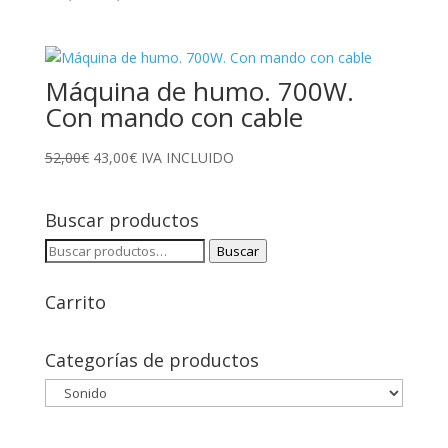
precio
precio
original
actual
era:
es:
Máquina de humo. 700W.
113,00€.
94,00€.
Con mando con cable
El
El
52,00
€
43,00
€
IVA INCLUIDO
precio
precio
original
actual
Buscar productos
era:
es:
52,00€.
43,00€.
Buscar
Buscar
por:
Carrito
Categorías de productos