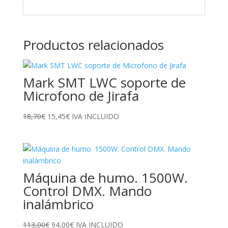
Productos relacionados
Mark SMT LWC soporte de
Microfono de Jirafa
El
El
18,70
€
15,45
€
IVA INCLUIDO
precio
precio
original
actual
era:
es:
18,70€.
15,45€.
Máquina de humo. 1500W.
Control DMX. Mando
inalámbrico
El
El
113,00
€
94,00
€
IVA INCLUIDO