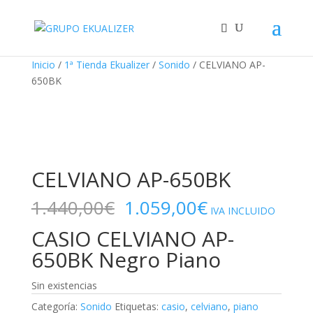
"
¡Oferta!
¡Oferta!
¡Oferta!
¡Oferta!
Inicio
/
1ª Tienda Ekualizer
/
Sonido
/ CELVIANO AP-
650BK
CELVIANO AP-650BK
El
El
1.440,00
€
1.059,00
€
IVA INCLUIDO
precio
precio
CASIO CELVIANO AP-
original
actual
era:
es:
650BK Negro Piano
1.440,00€.
1.059,00€.
Sin existencias
Categoría:
Sonido
Etiquetas:
casio
,
celviano
,
piano