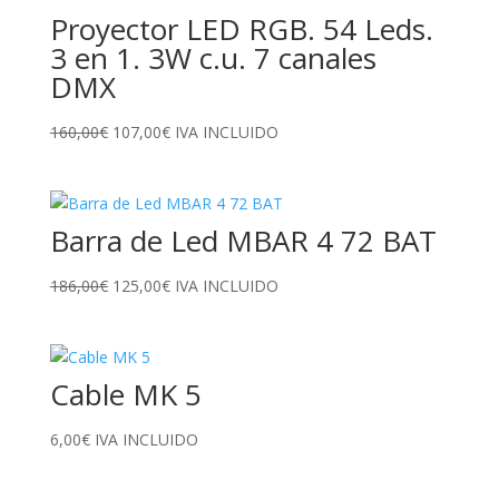
Proyector LED RGB. 54 Leds.
3 en 1. 3W c.u. 7 canales
DMX
El
El
160,00
€
107,00
€
IVA INCLUIDO
precio
precio
original
actual
era:
es:
Barra de Led MBAR 4 72 BAT
160,00€.
107,00€.
El
El
186,00
€
125,00
€
IVA INCLUIDO
precio
precio
original
actual
era:
es:
Cable MK 5
186,00€.
125,00€.
6,00
€
IVA INCLUIDO