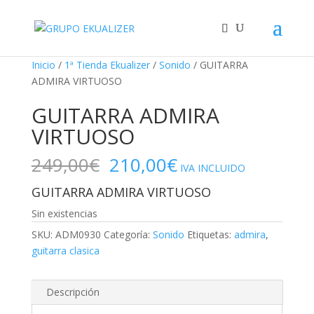
"
¡Oferta!
¡Oferta!
¡Oferta!
Inicio
/
1ª Tienda Ekualizer
/
Sonido
/ GUITARRA
ADMIRA VIRTUOSO
GUITARRA ADMIRA
VIRTUOSO
El
El
249,00
€
210,00
€
IVA INCLUIDO
precio
precio
GUITARRA ADMIRA VIRTUOSO
original
actual
era:
es:
Sin existencias
249,00€.
210,00€.
SKU:
ADM0930
Categoría:
Sonido
Etiquetas:
admira
,
guitarra clasica
Descripción