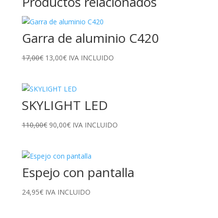
Productos relacionados
Garra de aluminio C420
El
El
17,00
€
13,00
€
IVA INCLUIDO
precio
precio
original
actual
era:
es:
SKYLIGHT LED
17,00€.
13,00€.
El
El
110,00
€
90,00
€
IVA INCLUIDO
precio
precio
original
actual
era:
es:
Espejo con pantalla
110,00€.
90,00€.
24,95
€
IVA INCLUIDO