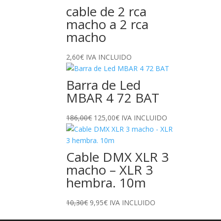
cable de 2 rca
macho a 2 rca
macho
2,60
€
IVA INCLUIDO
Barra de Led
MBAR 4 72 BAT
El
El
186,00
€
125,00
€
IVA INCLUIDO
precio
precio
original
actual
era:
es:
Cable DMX XLR 3
186,00€.
125,00€.
macho – XLR 3
hembra. 10m
El
El
10,30
€
9,95
€
IVA INCLUIDO
precio
precio