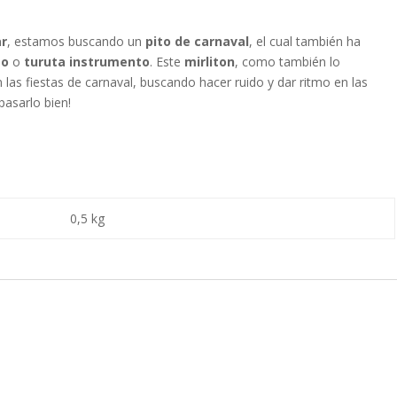
ar
, estamos buscando un
pito de carnaval
, el cual también ha
to
o
turuta instrumento
. Este
mirliton
, como también lo
 las fiestas de carnaval, buscando hacer ruido y dar ritmo en las
pasarlo bien!
0,5 kg