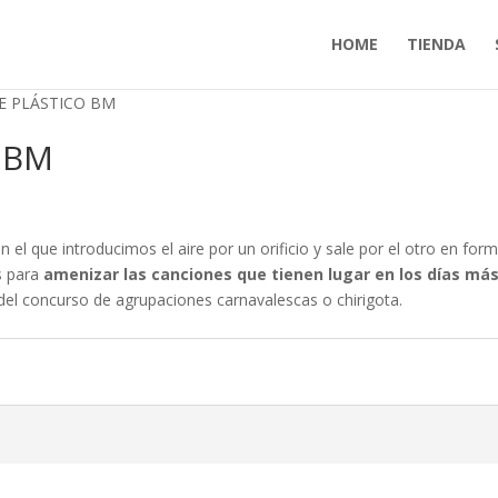
HOME
TIENDA
E PLÁSTICO BM
 BM
 el que introducimos el aire por un orificio y sale por el otro en for
os para
amenizar las canciones que tienen lugar en los días má
del concurso de agrupaciones carnavalescas o chirigota.