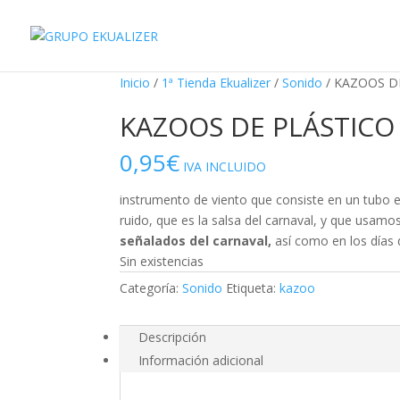
"
¡Oferta!
¡Oferta!
Inicio
/
1ª Tienda Ekualizer
/
Sonido
/ KAZOOS D
KAZOOS DE PLÁSTICO
0,95
€
IVA INCLUIDO
instrumento de viento que consiste en un tubo en
ruido, que es la salsa del carnaval, y que usam
señalados del carnaval,
así como en los días 
Sin existencias
Categoría:
Sonido
Etiqueta:
kazoo
Descripción
Información adicional