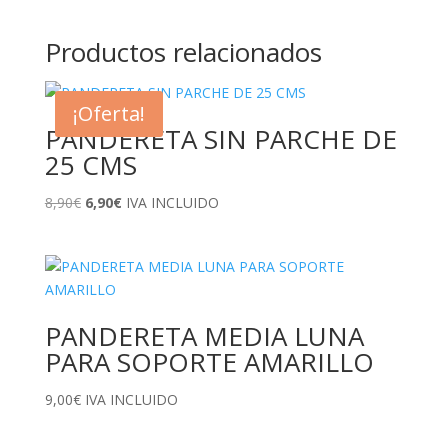
Productos relacionados
¡Oferta!
PANDERETA SIN PARCHE DE
25 CMS
El
El
8,90
€
6,90
€
IVA INCLUIDO
precio
precio
original
actual
era:
es:
8,90€.
6,90€.
PANDERETA MEDIA LUNA
PARA SOPORTE AMARILLO
9,00
€
IVA INCLUIDO