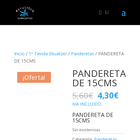
"
Inicio
/
1ª Tienda Ekualizer
/
Panderetas
/ PANDERETA
DE 15CMS
PANDERETA
¡Oferta!
DE 15CMS
El
El
5,60
€
4,30
€
precio
preci
IVA INCLUIDO
original
actua
PANDERETA DE
era:
es:
15CMS
5,60€.
4,30€
Sin existencias
Categoría:
Panderetas