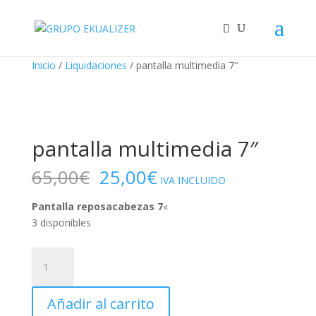
"
¡Oferta!
¡Oferta!
¡Oferta!
¡Oferta!
Inicio
/
Liquidaciones
/ pantalla multimedia 7″
pantalla multimedia 7″
El
El
65,00
€
25,00
€
IVA INCLUIDO
precio
precio
original
actual
Pantalla reposacabezas 7
«
era:
es:
3 disponibles
65,00€.
25,00€.
pantalla
multimedia
7"
Añadir al carrito
cantidad