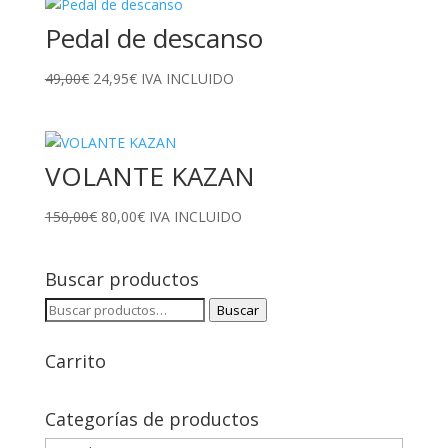
era:
es:
Pedal de descanso
99,00€.
25,00€.
El
El
49,00
€
24,95
€
IVA INCLUIDO
precio
precio
original
actual
era:
es:
VOLANTE KAZAN
49,00€.
24,95€.
El
El
150,00
€
80,00
€
IVA INCLUIDO
precio
precio
original
actual
Buscar productos
era:
es:
150,00€.
80,00€.
Buscar
Buscar
por:
Carrito
Categorías de productos