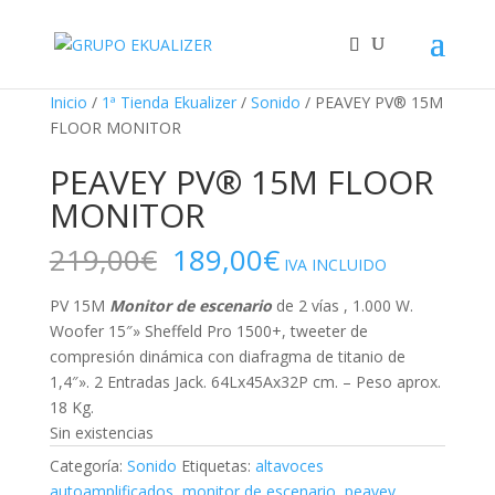
"
¡Oferta!
¡Oferta!
¡Oferta!
Inicio
/
1ª Tienda Ekualizer
/
Sonido
/ PEAVEY PV® 15M
FLOOR MONITOR
PEAVEY PV® 15M FLOOR
MONITOR
El
El
219,00
€
189,00
€
IVA INCLUIDO
precio
precio
original
actual
PV 15M
Monitor de escenario
de 2 vías , 1.000 W.
era:
es:
Woofer 15″» Sheffeld Pro 1500+, tweeter de
219,00€.
189,00€.
compresión dinámica con diafragma de titanio de
1,4″». 2 Entradas Jack. 64Lx45Ax32P cm. – Peso aprox.
18 Kg.
Sin existencias
Categoría:
Sonido
Etiquetas:
altavoces
autoamplificados
,
monitor de escenario
,
peavey