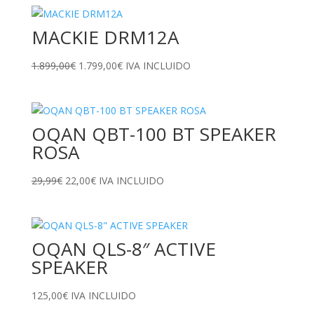
MACKIE DRM12A
El
El
1.899,00
€
1.799,00
€
IVA INCLUIDO
precio
precio
original
actual
era:
es:
OQAN QBT-100 BT SPEAKER
1.899,00€.
1.799,00€.
ROSA
El
El
29,99
€
22,00
€
IVA INCLUIDO
precio
precio
original
actual
era:
es:
OQAN QLS-8″ ACTIVE
29,99€.
22,00€.
SPEAKER
125,00
€
IVA INCLUIDO