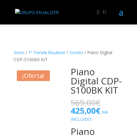
"
Inicio
/
1ª Tienda Ekualizer
/
Sonido
/ Piano Digital
CDP-S100BK KIT
Piano
¡Oferta!
Digital CDP-
S100BK KIT
El
569,00
€
precio
El
425,00
€
IVA
original
precio
INCLUIDO
era:
actual
569,00€.
Piano
es: