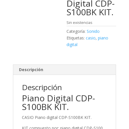
425,00€.
Digital CDP-
S100BK KIT.
Sin existencias
Categoría:
Sonido
Etiquetas:
casio
,
piano
digital
Descripción
Descripción
Piano Digital CDP-
S100BK KIT.
CASIO Piano digital CDP-S100BK KIT.
KIT compuesto por: piano digital CDP-S100