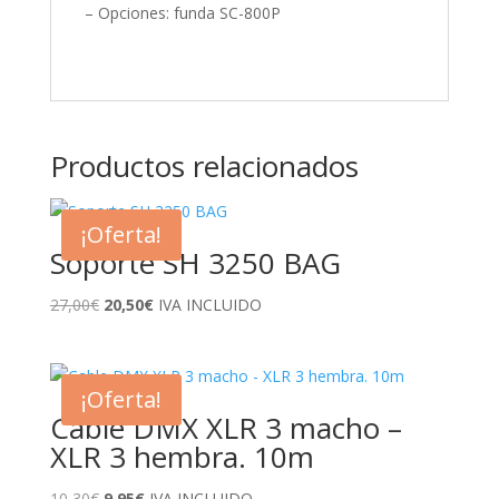
– Opciones: funda SC-800P
Productos relacionados
¡Oferta!
Soporte SH 3250 BAG
El
El
27,00
€
20,50
€
IVA INCLUIDO
precio
precio
original
actual
era:
es:
¡Oferta!
27,00€.
20,50€.
Cable DMX XLR 3 macho –
XLR 3 hembra. 10m
El
El
10,30
€
9,95
€
IVA INCLUIDO