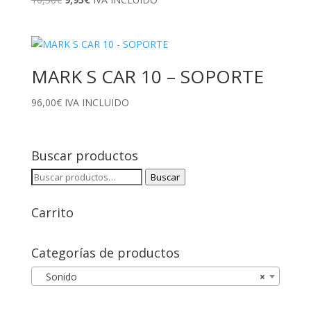
precio
precio
original
actual
era:
es:
10,30€.
9,95€.
MARK S CAR 10 – SOPORTE
96,00
€
IVA INCLUIDO
Buscar productos
Buscar
Buscar
por:
Carrito
Categorías de productos
Sonido
×