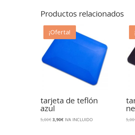
Productos relacionados
¡Oferta!
tarjeta de teflón
ta
azul
ne
El
El
5,00
€
3,90
€
IVA INCLUIDO
5,00
precio
precio
original
actual