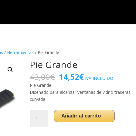
HOME
TIENDA
S
ms
/
Herramientas
/ Pie Grande
Pie Grande
El
El
43,00
€
14,52
€
IVA INCLUIDO
precio
precio
Pie Grande
original
actual
Diseñado para alcanzar ventanas de vidrio traseras
era:
es:
curvada
43,00€.
14,52€.
Pie
Añadir al carrito
Grande
cantidad