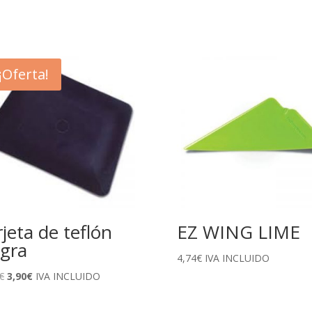
¡Oferta!
rjeta de teflón
EZ WING LIME
gra
4,74
€
IVA INCLUIDO
El
El
€
3,90
€
IVA INCLUIDO
precio
precio
original
actual