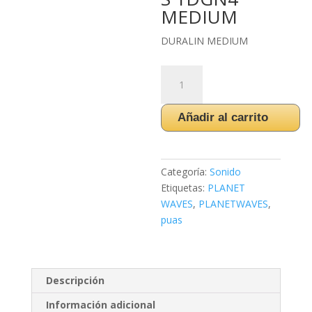
MEDIUM
DURALIN MEDIUM
PUAS
PLANETWAVES
1DGN4
Añadir al carrito
MEDIUM
cantidad
Categoría:
Sonido
Etiquetas:
PLANET
WAVES
,
PLANETWAVES
,
puas
Descripción
Información adicional