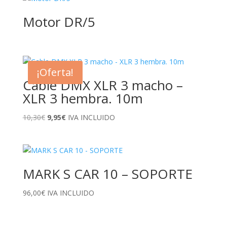
Motor DR/5
¡Oferta!
Cable DMX XLR 3 macho –
XLR 3 hembra. 10m
El
El
10,30
€
9,95
€
IVA INCLUIDO
precio
precio
original
actual
era:
es:
10,30€.
9,95€.
MARK S CAR 10 – SOPORTE
96,00
€
IVA INCLUIDO