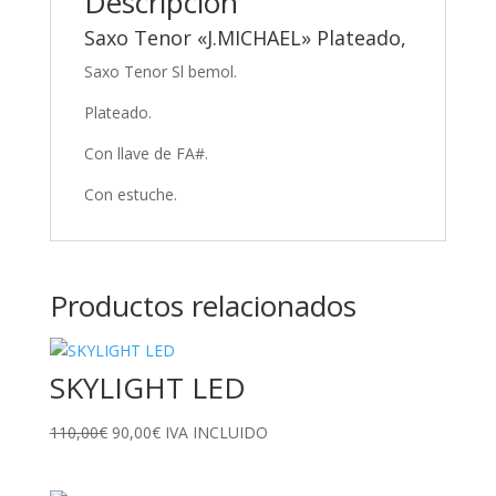
Descripción
Saxo Tenor «J.MICHAEL» Plateado,
Saxo Tenor Sl bemol.
Plateado.
Con llave de FA#.
Con estuche.
Productos relacionados
SKYLIGHT LED
El
El
110,00
€
90,00
€
IVA INCLUIDO
precio
precio
original
actual