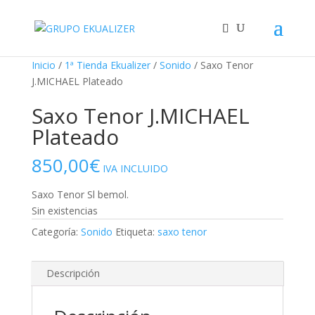
"
¡Oferta!
¡Oferta!
¡Oferta!
Inicio
/
1ª Tienda Ekualizer
/
Sonido
/ Saxo Tenor
J.MICHAEL Plateado
Saxo Tenor J.MICHAEL
Plateado
850,00
€
IVA INCLUIDO
Saxo Tenor Sl bemol.
Sin existencias
Categoría:
Sonido
Etiqueta:
saxo tenor
Descripción