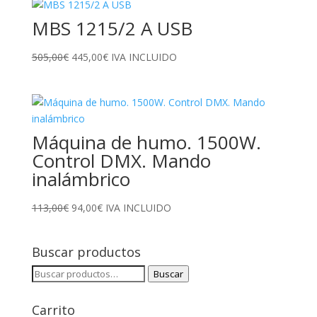
era:
es:
MBS 1215/2 A USB
110,00€.
90,00€.
El
El
505,00
€
445,00
€
IVA INCLUIDO
precio
precio
original
actual
era:
es:
505,00€.
445,00€.
Máquina de humo. 1500W.
Control DMX. Mando
inalámbrico
El
El
113,00
€
94,00
€
IVA INCLUIDO
precio
precio
original
actual
Buscar productos
era:
es:
113,00€.
94,00€.
Buscar
Buscar
por:
Carrito