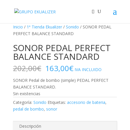
"
¡Oferta!
¡Oferta!
Inicio
/
1ª Tienda Ekualizer
/
Sonido
/ SONOR PEDAL
PERFECT BALANCE STANDARD
SONOR PEDAL PERFECT
BALANCE STANDARD
El
El
202,00
€
163,00
€
IVA INCLUIDO
precio
precio
original
actual
SONOR Pedal de bombo (simple) PEDAL PERFECT
era:
es:
BALANCE STANDARD.
202,00€.
163,00€.
Sin existencias
Categoría:
Sonido
Etiquetas:
accesorio de bateria
,
pedal de bombo
,
sonor
Descripción