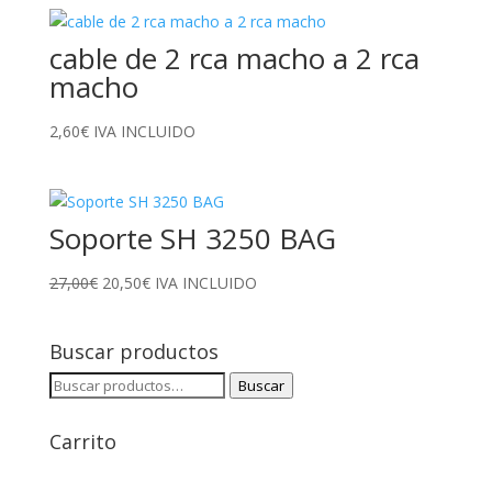
cable de 2 rca macho a 2 rca
macho
2,60
€
IVA INCLUIDO
Soporte SH 3250 BAG
El
El
27,00
€
20,50
€
IVA INCLUIDO
precio
precio
original
actual
Buscar productos
era:
es:
27,00€.
20,50€.
Buscar
Buscar
por:
Carrito