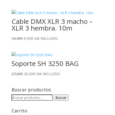
Cable DMX XLR 3 macho –
XLR 3 hembra. 10m
El
El
10,30
€
9,95
€
IVA INCLUIDO
precio
precio
original
actual
era:
es:
Soporte SH 3250 BAG
10,30€.
9,95€.
El
El
27,00
€
20,50
€
IVA INCLUIDO
precio
precio
original
actual
Buscar productos
era:
es:
27,00€.
20,50€.
Buscar
Buscar
por:
Carrito