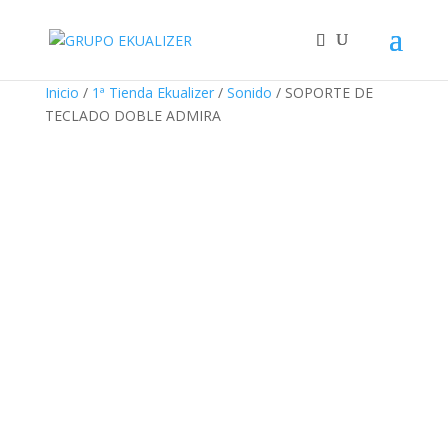
"
¡Oferta!
¡Oferta!
¡Oferta!
Inicio
/
1ª Tienda Ekualizer
/
Sonido
/ SOPORTE DE
TECLADO DOBLE ADMIRA