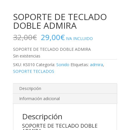
SOPORTE DE TECLADO
DOBLE ADMIRA
El
El
32,00
€
29,00
€
IVA INCLUIDO
precio
precio
original
actual
SOPORTE DE TECLADO DOBLE ADMIRA
era:
es:
Sin existencias
32,00€.
29,00€.
SKU:
KS010
Categoría:
Sonido
Etiquetas:
admira
,
SOPORTE TECLADOS
Descripción
Información adicional
Descripción
SOPORTE DE TECLADO DOBLE