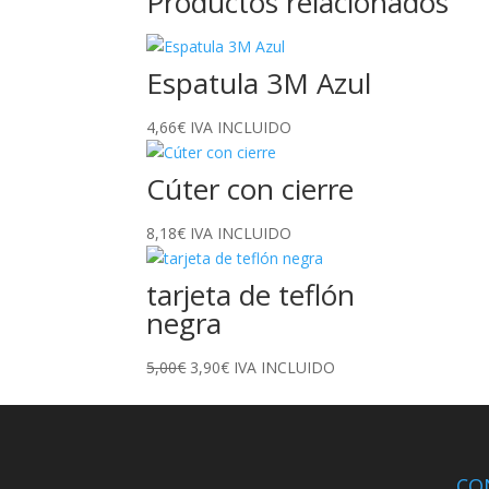
Productos relacionados
Espatula 3M Azul
4,66
€
IVA INCLUIDO
Cúter con cierre
8,18
€
IVA INCLUIDO
tarjeta de teflón
negra
El
El
5,00
€
3,90
€
IVA INCLUIDO
precio
precio
original
actual
era:
es:
5,00€.
3,90€.
CO