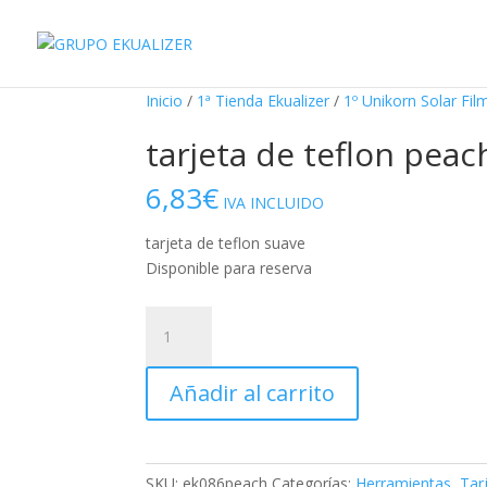
"
¡Oferta!
Inicio
/
1ª Tienda Ekualizer
/
1º Unikorn Solar Fil
tarjeta de teflon peac
6,83
€
IVA INCLUIDO
tarjeta de teflon suave
Disponible para reserva
tarjeta
de
teflon
Añadir al carrito
peach
cantidad
SKU:
ek086peach
Categorías:
Herramientas
,
Tar