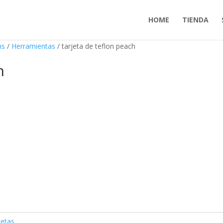
HOME
TIENDA
ms
/
Herramientas
/ tarjeta de teflon peach
h
jetas