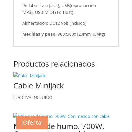
Pedal sustain (jack), USB(reproducción
MP3), USB MIDI (To Host).
Alimentación: DC12 Volt (incluido).
Medidas y peso:
960x380x120mm. 6,4Kgs
Productos relacionados
Cable Minijack
5,70
€
IVA INCLUIDO
¡Oferta!
Máquina de humo. 700W.