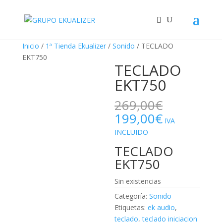
"
¡Oferta!
Inicio
/
1ª Tienda Ekualizer
/
Sonido
/ TECLADO
EKT750
TECLADO
EKT750
269,00
€
El
El
199,00
€
IVA
precio
precio
INCLUIDO
original
actual
TECLADO
era:
es:
269,00€.
199,00€.
EKT750
Sin existencias
Categoría:
Sonido
Etiquetas:
ek audio
,
teclado
,
teclado iniciacion