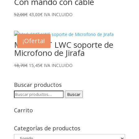
Con mando con cable
El
El
52,00
€
43,00
€
IVA INCLUIDO
precio
precio
original
actual
era:
es:
¡Oferta!
Mark SMT LWC soporte de
52,00€.
43,00€.
Microfono de Jirafa
El
El
18,70
€
15,45
€
IVA INCLUIDO
precio
precio
original
actual
Buscar productos
era:
es:
18,70€.
15,45€.
Buscar
Buscar
por:
Carrito
Categorías de productos