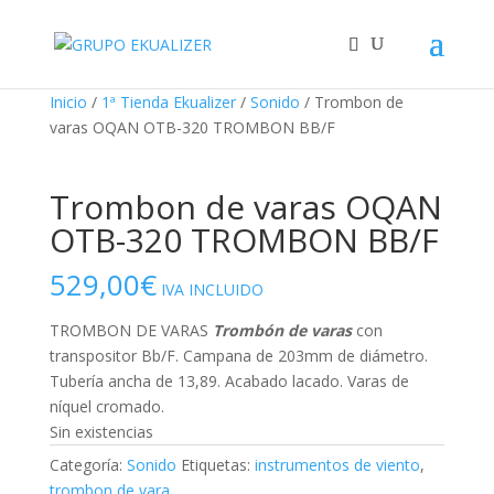
"
¡Oferta!
¡Oferta!
Inicio
/
1ª Tienda Ekualizer
/
Sonido
/ Trombon de
varas OQAN OTB-320 TROMBON BB/F
Trombon de varas OQAN
OTB-320 TROMBON BB/F
529,00
€
IVA INCLUIDO
TROMBON DE VARAS
Trombón de varas
con
transpositor Bb/F. Campana de 203mm de diámetro.
Tubería ancha de 13,89. Acabado lacado. Varas de
níquel cromado.
Sin existencias
Categoría:
Sonido
Etiquetas:
instrumentos de viento
,
trombon de vara