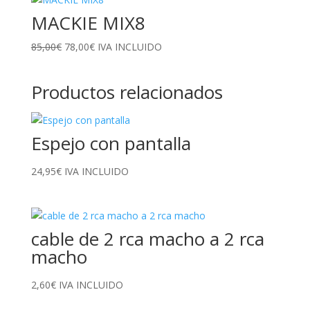
MACKIE MIX8
El
El
85,00
€
78,00
€
IVA INCLUIDO
precio
precio
original
actual
Productos relacionados
era:
es:
85,00€.
78,00€.
Espejo con pantalla
24,95
€
IVA INCLUIDO
cable de 2 rca macho a 2 rca
macho
2,60
€
IVA INCLUIDO