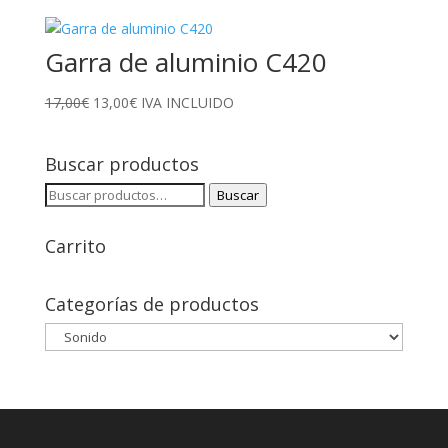
Garra de aluminio C420
El
El
17,00
€
13,00
€
IVA INCLUIDO
precio
precio
original
actual
Buscar productos
era:
es:
17,00€.
13,00€.
Buscar
Buscar
por:
Carrito
Categorías de productos