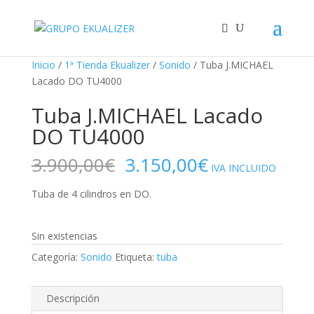
"
¡Oferta!
¡Oferta!
¡Oferta!
Inicio
/
1ª Tienda Ekualizer
/
Sonido
/ Tuba J.MICHAEL
Lacado DO TU4000
Tuba J.MICHAEL Lacado
DO TU4000
El
El
3.900,00
€
3.150,00
€
IVA INCLUIDO
precio
precio
original
actual
Tuba de 4 cilindros en DO.
era:
es:
3.900,00€.
3.150,00€.
Sin existencias
Categoría:
Sonido
Etiqueta:
tuba
Descripción