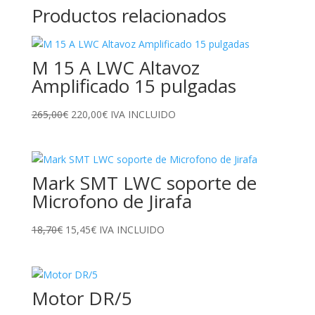
Productos relacionados
M 15 A LWC Altavoz
Amplificado 15 pulgadas
El
El
265,00
€
220,00
€
IVA INCLUIDO
precio
precio
original
actual
era:
es:
Mark SMT LWC soporte de
265,00€.
220,00€.
Microfono de Jirafa
El
El
18,70
€
15,45
€
IVA INCLUIDO
precio
precio
original
actual
era:
es:
Motor DR/5
18,70€.
15,45€.