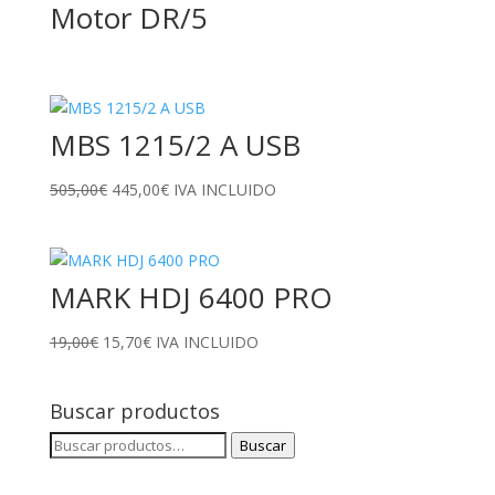
Motor DR/5
MBS 1215/2 A USB
El
El
505,00
€
445,00
€
IVA INCLUIDO
precio
precio
original
actual
era:
es:
MARK HDJ 6400 PRO
505,00€.
445,00€.
El
El
19,00
€
15,70
€
IVA INCLUIDO
precio
precio
original
actual
Buscar productos
era:
es:
19,00€.
15,70€.
Buscar
Buscar
por: