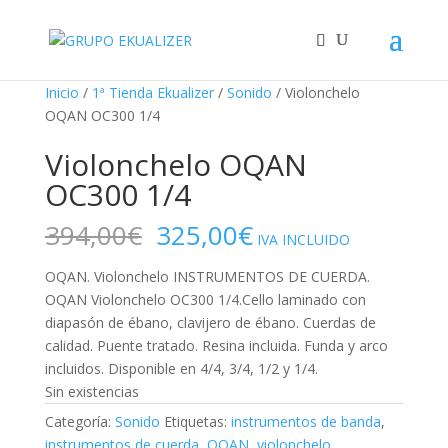
"
¡Oferta!
¡Oferta!
¡Oferta!
Inicio
/
1ª Tienda Ekualizer
/
Sonido
/ Violonchelo
OQAN OC300 1/4
Violonchelo OQAN
OC300 1/4
El
El
394,00
€
325,00
€
IVA INCLUIDO
precio
precio
original
actual
OQAN. Violonchelo INSTRUMENTOS DE CUERDA.
era:
es:
OQAN Violonchelo OC300 1/4.Cello laminado con
394,00€.
325,00€.
diapasón de ébano, clavijero de ébano. Cuerdas de
calidad. Puente tratado. Resina incluida. Funda y arco
incluidos. Disponible en 4/4, 3/4, 1/2 y 1/4.
Sin existencias
Categoría:
Sonido
Etiquetas:
instrumentos de banda
,
instrumentos de cuerda
,
OQAN
,
violonchelo