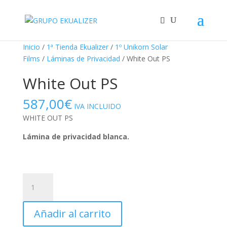
"
Inicio
/
1ª Tienda Ekualizer
/
1º Unikorn Solar
Films
/
Láminas de Privacidad
/ White Out PS
White Out PS
587,00
€
IVA INCLUIDO
WHITE OUT PS
Lámina de privacidad blanca.
White
Out
PS
Añadir al carrito
cantidad