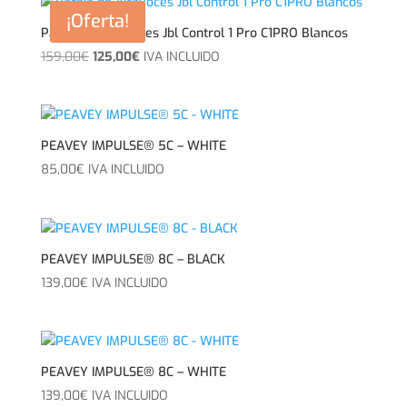
era:
es:
¡Oferta!
159,00€.
125,00€.
Pareja de Altavoces Jbl Control 1 Pro C1PRO Blancos
El
El
159,00
€
125,00
€
IVA INCLUIDO
precio
precio
original
actual
era:
es:
159,00€.
125,00€.
PEAVEY IMPULSE® 5C – WHITE
85,00
€
IVA INCLUIDO
PEAVEY IMPULSE® 8C – BLACK
139,00
€
IVA INCLUIDO
PEAVEY IMPULSE® 8C – WHITE
139,00
€
IVA INCLUIDO