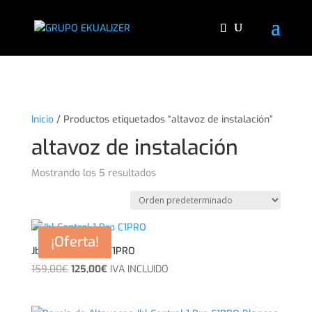
"
Inicio
/ Productos etiquetados “altavoz de instalación”
altavoz de instalación
Mostrando los 5 resultados
¡Oferta!
Jbl Control 1 Pro C1PRO
El
El
159,00
€
125,00
€
IVA INCLUIDO
precio
precio
original
actual