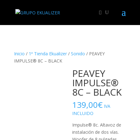
"
Inicio
/
1ª Tienda Ekualizer
/
Sonido
/ PEAVEY
IMPULSE® 8C – BLACK
PEAVEY
IMPULSE®
8C – BLACK
139,00
€
IVA
INCLUIDO
Impulse® 8c. Altavoz de
instalación de dos vías.
Woofer de 8 pulgadas.