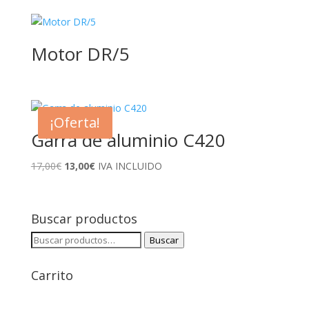
original
actual
era:
es:
19,00€.
15,70€.
Motor DR/5
¡Oferta!
Garra de aluminio C420
El
El
17,00
€
13,00
€
IVA INCLUIDO
precio
precio
original
actual
era:
es:
Buscar productos
17,00€.
13,00€.
Buscar
Buscar
por:
Carrito