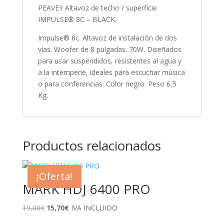
PEAVEY Altavoz de techo / superficie
IMPULSE® 8C – BLACK.
Impulse® 8c. Altavoz de instalación de dos
vías. Woofer de 8 pulgadas. 70W. Diseñados
para usar suspendidos, resistentes al agua y
a la intemperie, ideales para escuchar música
o para conferencias. Color negro. Peso 6,5
Kg.
Productos relacionados
¡Oferta!
MARK HDJ 6400 PRO
El
El
19,00
€
15,70
€
IVA INCLUIDO
precio
precio