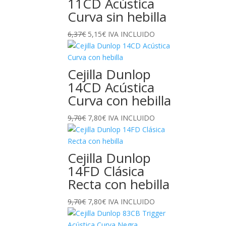
11CD Acústica
Curva sin hebilla
El
El
6,37
€
5,15
€
IVA INCLUIDO
precio
precio
original
actual
era:
es:
Cejilla Dunlop
6,37€.
5,15€.
14CD Acústica
Curva con hebilla
El
El
9,70
€
7,80
€
IVA INCLUIDO
precio
precio
original
actual
era:
es:
Cejilla Dunlop
9,70€.
7,80€.
14FD Clásica
Recta con hebilla
El
El
9,70
€
7,80
€
IVA INCLUIDO
precio
precio
original
actual