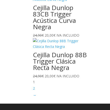
era:
es:
Cejilla Dunlop
9,70€.
7,80€.
83CB Trigger
Acústica Curva
Negra
El
El
24,90
€
20,00
€
IVA INCLUIDO
precio
precio
original
actual
era:
es:
Cejilla Dunlop 88B
24,90€.
20,00€.
Trigger Clásica
Recta Negra
El
El
24,90
€
20,00
€
IVA INCLUIDO
precio
precio
1
original
actual
2
era:
es:
→
24,90€.
20,00€.