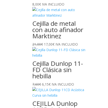
8,00
€
IVA INCLUIDO
Cejilla de metal
con auto afinador
Marktinez
El
El
21,00
€
17,00
€
IVA INCLUIDO
precio
precio
original
actual
era:
es:
Cejilla Dunlop 11-
21,00€.
17,00€.
FD Clásica sin
hebilla
El
El
7,60
€
6,15
€
IVA INCLUIDO
precio
precio
original
actual
era:
es:
CEJILLA Dunlop
7,60€.
6,15€.