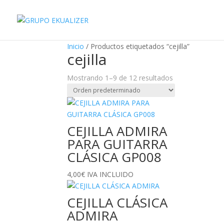
"
¡Oferta!
¡Oferta!
¡Oferta!
¡Oferta!
¡Oferta!
¡Oferta!
¡Oferta!
Inicio
/ Productos etiquetados “cejilla”
cejilla
Mostrando 1–9 de 12 resultados
CEJILLA ADMIRA
PARA GUITARRA
CLÁSICA GP008
4,00
€
IVA INCLUIDO
CEJILLA CLÁSICA
ADMIRA