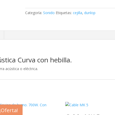
Acústica
Curva
Categoría:
Sonido
Etiquetas:
cejilla
,
dunlop
con
hebilla
cantidad
stica Curva con hebilla.
rra acústica o eléctrica.
¡Oferta!