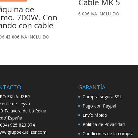
Cable MK 5
quina de
6,00
€
IVA INCLUIDO
mo. 700W. Con
ndo con cable
El
El
0
€
43,00
€
IVA INCLUIDO
precio
precio
original
actual
era:
es:
52,00€.
43,00€.
NTACTO
GARANTÍA
PO EKUALIZER
Compra segura SSL
icente de Leyva
Pago con Paypal
0 Talavera de La Reina
Envío rápido
edo)España
Politica de Privacidad
034) 925 823 374
w.grupoekualizer.com
Condicones de la compra