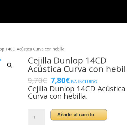
HOME
TIENDA
lop 14CD Acústica Curva con hebilla
Cejilla Dunlop 14CD
Acústica Curva con hebil
El
El
9,70
€
7,80
€
IVA INCLUIDO
precio
precio
Cejilla Dunlop 14CD Acústica
original
actual
Curva con hebilla.
era:
es:
9,70€.
7,80€.
Cejilla
Añadir al carrito
Dunlop
14CD