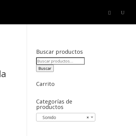
SERVICIOS
BLOG
CONTACTAR
LOGIN
Buscar productos
Buscar
por:
Buscar
la
Carrito
Categorías de
productos
Sonido
×