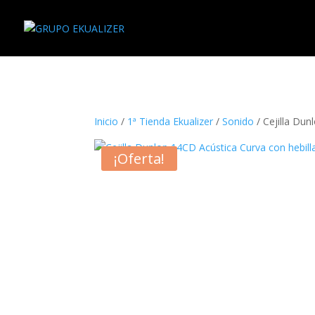
"
Inicio
/
1ª Tienda Ekualizer
/
Sonido
/ Cejilla Dun
¡Oferta!