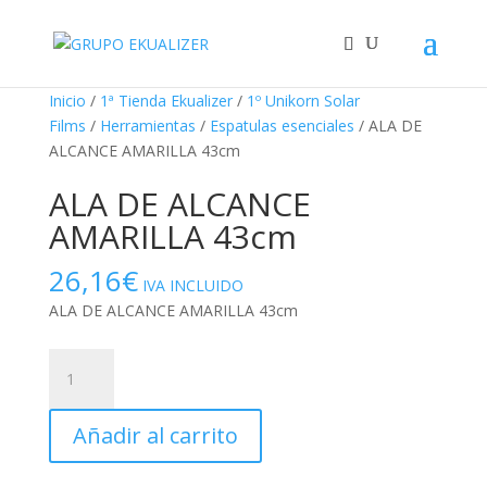
"
¡Oferta!
Inicio
/
1ª Tienda Ekualizer
/
1º Unikorn Solar
Films
/
Herramientas
/
Espatulas esenciales
/ ALA DE
ALCANCE AMARILLA 43cm
ALA DE ALCANCE
AMARILLA 43cm
26,16
€
IVA INCLUIDO
ALA DE ALCANCE AMARILLA 43cm
ALA
DE
ALCANCE
Añadir al carrito
AMARILLA
43cm
cantidad