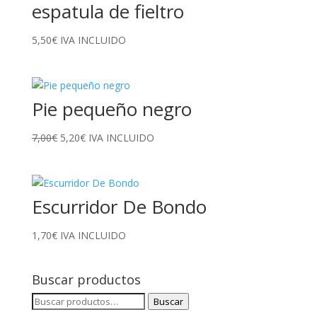
espatula de fieltro
5,50
€
IVA INCLUIDO
Pie pequeño negro
El
El
7,00
€
5,20
€
IVA INCLUIDO
precio
precio
original
actual
era:
es:
Escurridor De Bondo
7,00€.
5,20€.
1,70
€
IVA INCLUIDO
Buscar productos
Buscar
Buscar
por: