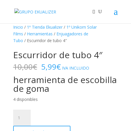
"
¡Oferta!
¡Oferta!
¡Oferta!
Inicio
/
1ª Tienda Ekualizer
/
1º Unikorn Solar
Films
/
Herramientas
/
Enjuagadores de
Tubo
/ Escurridor de tubo 4″
Escurridor de tubo 4″
El
El
10,00
€
5,99
€
IVA INCLUIDO
precio
precio
herramienta de escobilla
original
actual
era:
es:
de goma
10,00€.
5,99€.
4 disponibles
Escurridor
de
tubo