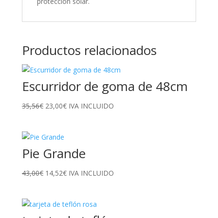
protección solar.
Productos relacionados
Escurridor de goma de 48cm
El
El
35,56
€
23,00
€
IVA INCLUIDO
precio
precio
original
actual
era:
es:
Pie Grande
35,56€.
23,00€.
El
El
43,00
€
14,52
€
IVA INCLUIDO
precio
precio
original
actual
era:
es:
43,00€.
14,52€.