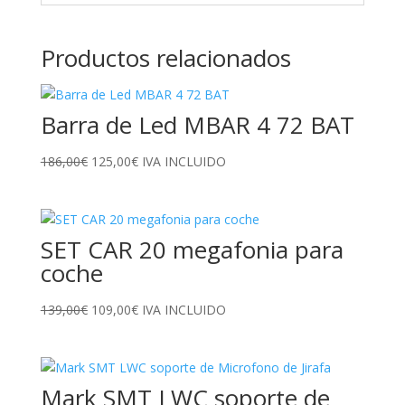
Productos relacionados
Barra de Led MBAR 4 72 BAT
El
El
186,00
€
125,00
€
IVA INCLUIDO
precio
precio
original
actual
era:
es:
SET CAR 20 megafonia para
186,00€.
125,00€.
coche
El
El
139,00
€
109,00
€
IVA INCLUIDO
precio
precio
original
actual
era:
es:
Mark SMT LWC soporte de
139,00€.
109,00€.