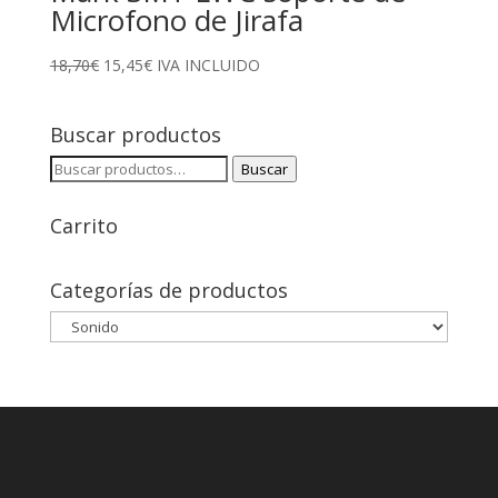
Microfono de Jirafa
El
El
18,70
€
15,45
€
IVA INCLUIDO
precio
precio
original
actual
Buscar productos
era:
es:
18,70€.
15,45€.
Buscar
Buscar
por:
Carrito
Categorías de productos